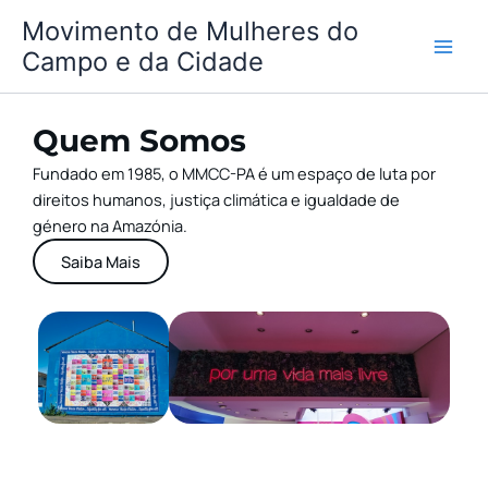
Skip
Movimento de Mulheres do
to
Campo e da Cidade
content
Quem Somos
Fundado em 1985, o MMCC-PA é um espaço de luta por
direitos humanos, justiça climática e igualdade de
género na Amazónia.
Saiba Mais